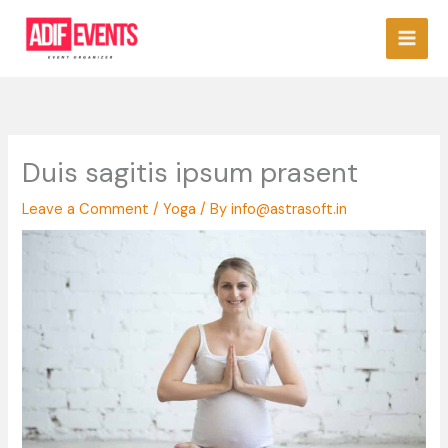
Skip
to
content
Duis sagitis ipsum prasent
Leave a Comment
/
Yoga
/ By
info@astrasoft.in