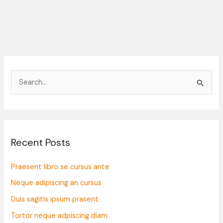
S
e
a
r
Recent Posts
c
h
Praesent libro se cursus ante
f
Neque adipiscing an cursus
o
Duis sagitis ipsum prasent
r
:
Tortor neque adpiscing diam